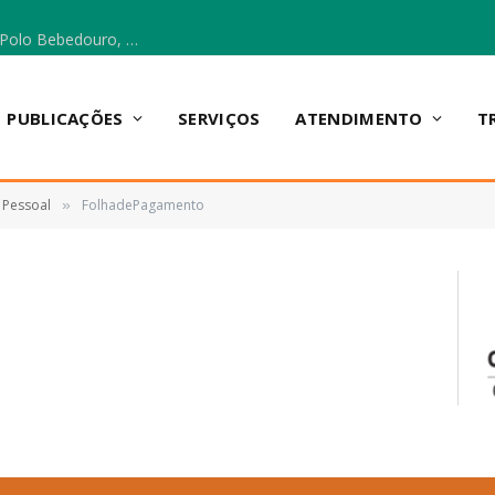
Escola Municipal Vicentina Vieira dos Santos, no Polo Bebedouro, recebeu materiais para a implantação do Cantinho da Leitura e da Sala Multidisciplinar.
PUBLICAÇÕES
SERVIÇOS
ATENDIMENTO
T
 Pessoal
FolhadePagamento
»