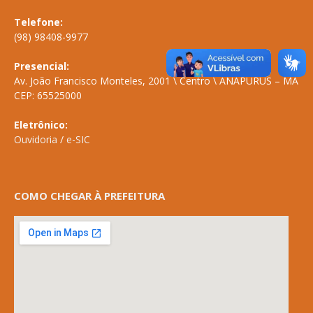
Telefone:
(98) 98408-9977
Presencial:
Av. João Francisco Monteles, 2001 \ Centro \ ANAPURUS – MA
CEP: 65525000
Eletrônico:
Ouvidoria
/
e-SIC
COMO CHEGAR À PREFEITURA