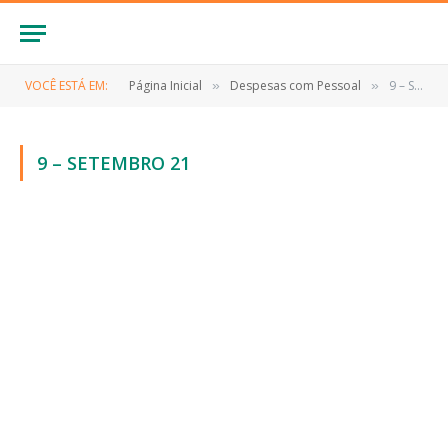
VOCÊ ESTÁ EM:
Página Inicial
Despesas com Pessoal
9 – SETEMBRO 21
»
»
9 – SETEMBRO 21