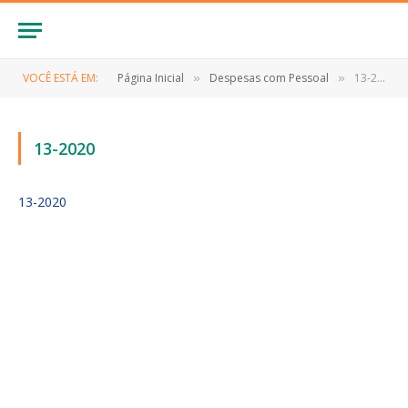
VOCÊ ESTÁ EM:
Página Inicial
Despesas com Pessoal
13-2020
»
»
13-2020
13-2020