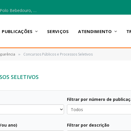
Escola Municipal Vicentina Vieira dos Santos, no Polo Bebedouro, recebeu materiais para a implantação do Cantinho da Leitura e da Sala Multidisciplinar.
PUBLICAÇÕES
SERVIÇOS
ATENDIMENTO
T
sparência
Concursos Públicos e Processos Seletivos
»
SOS SELETIVOS
Filtrar por número de publica
Todos
e/ou ano)
Filtrar por descrição