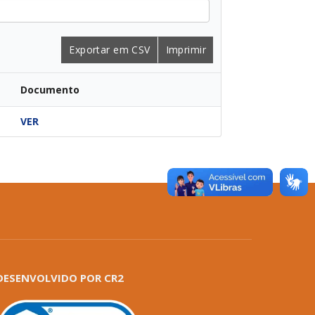
Exportar em CSV
Imprimir
Documento
VER
DESENVOLVIDO POR CR2