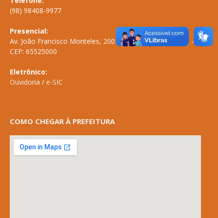
Telefone:
(98) 98408-9977
Presencial:
Av. João Francisco Monteles, 2001 \ Centro \ ANAPURUS – MA
CEP: 65525000
Eletrônico:
Ouvidoria
/
e-SIC
COMO CHEGAR À PREFEITURA