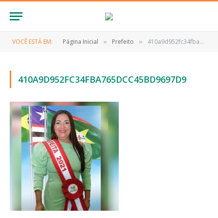
VOCÊ ESTÁ EM:
Página Inicial
Prefeito
410a9d952fc34fba765dcc45bd9697d9
»
»
410A9D952FC34FBA765DCC45BD9697D9