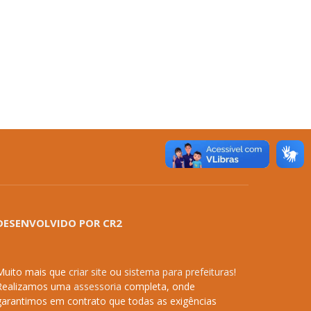
DESENVOLVIDO POR CR2
Muito mais que
criar site
ou
sistema para prefeituras
!
Realizamos uma
assessoria
completa, onde
garantimos em contrato que todas as exigências