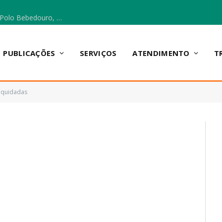
Escola Municipal Vicentina Vieira dos Santos, no Polo Bebedouro, recebeu materiais para a implantação do Cantinho da Leitura e da Sala Multidisciplinar.
PUBLICAÇÕES
SERVIÇOS
ATENDIMENTO
T
Liquidadas