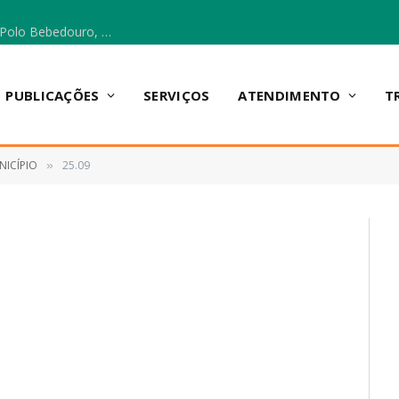
Escola Municipal Vicentina Vieira dos Santos, no Polo Bebedouro, recebeu materiais para a implantação do Cantinho da Leitura e da Sala Multidisciplinar.
PUBLICAÇÕES
SERVIÇOS
ATENDIMENTO
T
NICÍPIO
25.09
»