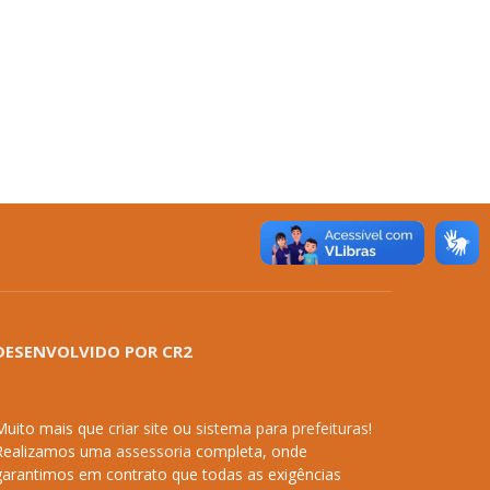
DESENVOLVIDO POR CR2
Muito mais que
criar site
ou
sistema para prefeituras
!
Realizamos uma
assessoria
completa, onde
garantimos em contrato que todas as exigências