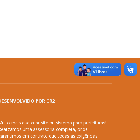
DESENVOLVIDO POR CR2
Muito mais que
criar site
ou
sistema para prefeituras
!
Realizamos uma
assessoria
completa, onde
garantimos em contrato que todas as exigências