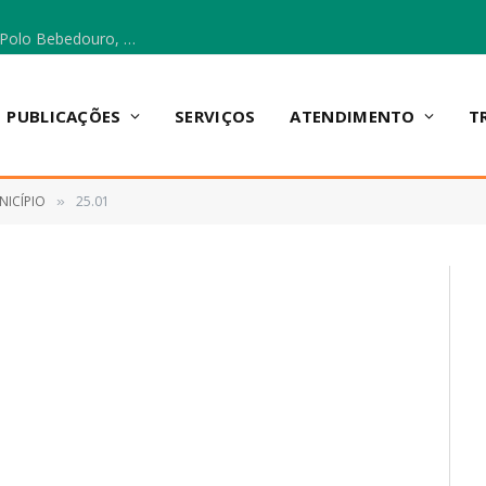
Escola Municipal Vicentina Vieira dos Santos, no Polo Bebedouro, recebeu materiais para a implantação do Cantinho da Leitura e da Sala Multidisciplinar.
PUBLICAÇÕES
SERVIÇOS
ATENDIMENTO
T
NICÍPIO
25.01
»