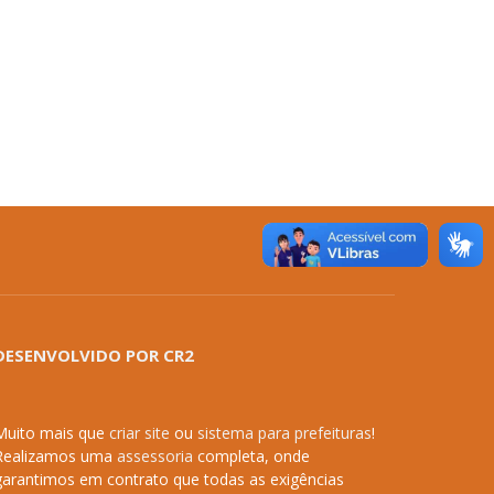
DESENVOLVIDO POR CR2
Muito mais que
criar site
ou
sistema para prefeituras
!
Realizamos uma
assessoria
completa, onde
garantimos em contrato que todas as exigências