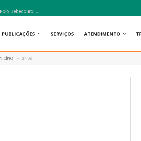
Escola Municipal Vicentina Vieira dos Santos, no Polo Bebedouro, recebeu materiais para a implantação do Cantinho da Leitura e da Sala Multidisciplinar.
PUBLICAÇÕES
SERVIÇOS
ATENDIMENTO
T
NICÍPIO
24.08
»