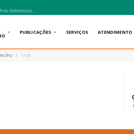
Escola Municipal Vicentina Vieira dos Santos, no Polo Bebedouro, recebeu materiais para a implantação do Cantinho da Leitura e da Sala Multidisciplinar.
PUBLICAÇÕES
SERVIÇOS
ATENDIMENTO
NO
NICÍPIO
17.10
»