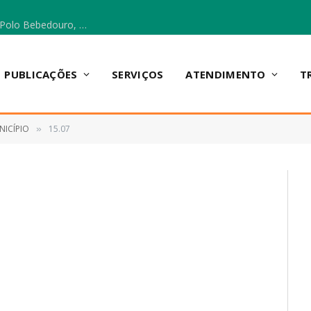
Escola Municipal Vicentina Vieira dos Santos, no Polo Bebedouro, recebeu materiais para a implantação do Cantinho da Leitura e da Sala Multidisciplinar.
PUBLICAÇÕES
SERVIÇOS
ATENDIMENTO
T
NICÍPIO
15.07
»