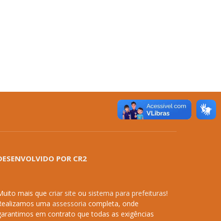
DESENVOLVIDO POR CR2
Muito mais que
criar site
ou
sistema para prefeituras
!
Realizamos uma
assessoria
completa, onde
garantimos em contrato que todas as exigências