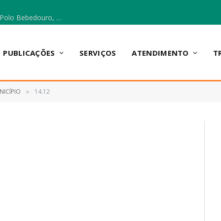
Escola Municipal Vicentina Vieira dos Santos, no Polo Bebedouro, recebeu materiais para a implantação do Cantinho da Leitura e da Sala Multidisciplinar.
PUBLICAÇÕES
SERVIÇOS
ATENDIMENTO
T
NICÍPIO
14.12
»