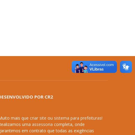
DESENVOLVIDO POR CR2
Muito mais que
criar site
ou
sistema para prefeituras
!
Realizamos uma
assessoria
completa, onde
garantimos em contrato que todas as exigências