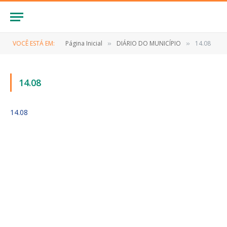
VOCÊ ESTÁ EM:
Página Inicial
DIÁRIO DO MUNICÍPIO
14.08
»
»
14.08
14.08