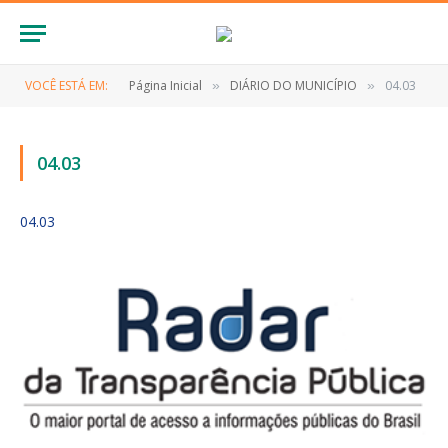
VOCÊ ESTÁ EM:
Página Inicial
DIÁRIO DO MUNICÍPIO
04.03
»
»
04.03
04.03