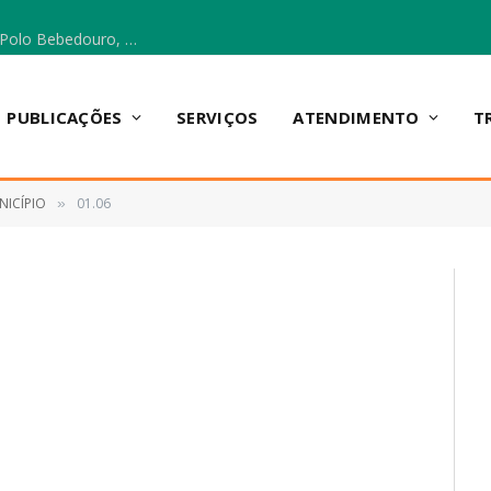
Escola Municipal Vicentina Vieira dos Santos, no Polo Bebedouro, recebeu materiais para a implantação do Cantinho da Leitura e da Sala Multidisciplinar.
PUBLICAÇÕES
SERVIÇOS
ATENDIMENTO
T
NICÍPIO
01.06
»