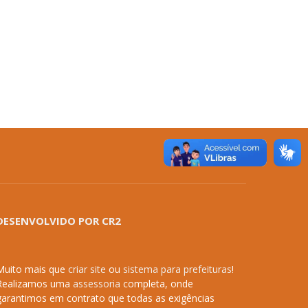
DESENVOLVIDO POR CR2
Muito mais que
criar site
ou
sistema para prefeituras
!
Realizamos uma
assessoria
completa, onde
garantimos em contrato que todas as exigências