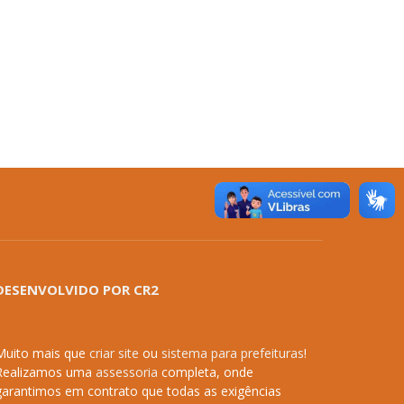
DESENVOLVIDO POR CR2
Muito mais que
criar site
ou
sistema para prefeituras
!
Realizamos uma
assessoria
completa, onde
garantimos em contrato que todas as exigências