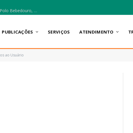
Escola Municipal Vicentina Vieira dos Santos, no Polo Bebedouro, recebeu materiais para a implantação do Cantinho da Leitura e da Sala Multidisciplinar.
PUBLICAÇÕES
SERVIÇOS
ATENDIMENTO
T
ços ao Usuário