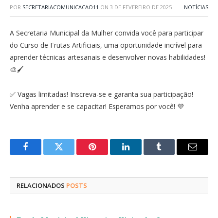
POR
SECRETARIACOMUNICACAO11
ON
3 DE FEVEREIRO DE 2025
NOTÍCIAS
A Secretaria Municipal da Mulher convida você para participar
do Curso de Frutas Artificiais, uma oportunidade incrível para
aprender técnicas artesanais e desenvolver novas habilidades!
🎨🖌️
✅ Vagas limitadas! Inscreva-se e garanta sua participação!
Venha aprender e se capacitar! Esperamos por você! 💜
Facebook
Twitter
Pinterest
LinkedIn
Tumblr
E-
mail
RELACIONADOS
POSTS