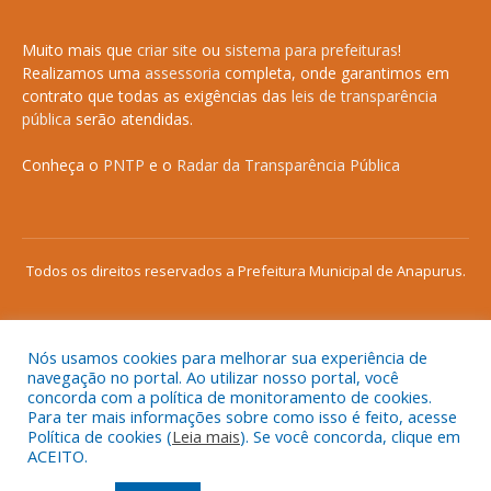
Muito mais que
criar site
ou
sistema para prefeituras
!
Realizamos uma
assessoria
completa, onde garantimos em
contrato que todas as exigências das
leis de transparência
pública
serão atendidas.
Conheça o
PNTP
e o
Radar da Transparência Pública
Todos os direitos reservados a Prefeitura Municipal de Anapurus.
Nós usamos cookies para melhorar sua experiência de
Mapa do Site
Acessar Área Administrativa
navegação no portal. Ao utilizar nosso portal, você
concorda com a política de monitoramento de cookies.
Acessar o Webmail
Para ter mais informações sobre como isso é feito, acesse
Política de cookies (
Leia mais
). Se você concorda, clique em
ACEITO.