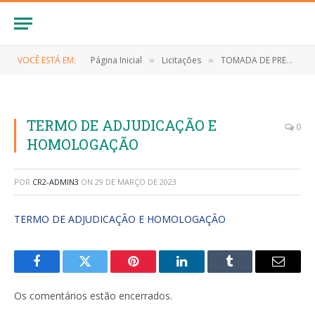
VOCÊ ESTÁ EM:
Página Inicial
Licitações
TOMADA DE PREÇOS Nº 008/2022 (CONTRATAÇÃO DE EMPRESA ESPECIALIZADA PARA PRESTAR O SERVIÇOS DE PAVIMENTAÇÃO EM PEDRA NOS BAIRROS AEROPORTO, SANTO ANTONIO, TORRE E TURI I)
»
»
TERMO DE ADJUDICAÇÃO E
0
HOMOLOGAÇÃO
POR
CR2-ADMIN3
ON
29 DE MARÇO DE 2023
TERMO DE ADJUDICAÇÃO E HOMOLOGAÇÃO
Facebook
Twitter
Pinterest
LinkedIn
Tumblr
E-
mail
Os comentários estão encerrados.