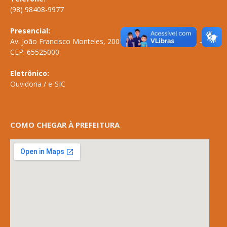
(98) 98408-9977
Presencial:
Av. João Francisco Monteles, 2001 \ Centro \ ANAPURUS – MA
CEP: 65525000
Eletrônico:
Ouvidoria
/
e-SIC
COMO CHEGAR À PREFEITURA