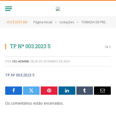
VOCÊ ESTÁ EM:
Página Inicial
Licitações
TOMADA DE PREÇOS Nº 003/2023 (CONTRATAÇÃO DE EMPRESA PARA PRESTAÇÃO DOS SERVIÇOS DE LIMPEZA PÚBLICA)
»
»
TP Nª 003.2023 5
0
POR
CR2-ADMIN8
ON
20 DE SETEMBRO DE 2024
TP Nª 003.2023 5
Facebook
Twitter
Pinterest
LinkedIn
Tumblr
E-
mail
Os comentários estão encerrados.