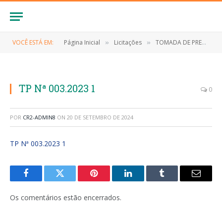
VOCÊ ESTÁ EM:
Página Inicial
Licitações
TOMADA DE PREÇOS Nº 003/2023 (CONTRATAÇÃO DE EMPRESA PARA PRESTAÇÃO DOS SERVIÇOS DE LIMPEZA PÚBLICA)
»
»
TP Nª 003.2023 1
0
POR
CR2-ADMIN8
ON
20 DE SETEMBRO DE 2024
TP Nª 003.2023 1
Facebook
Twitter
Pinterest
LinkedIn
Tumblr
E-
mail
Os comentários estão encerrados.