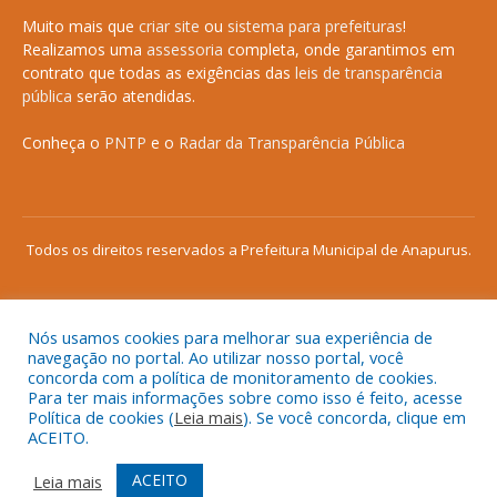
Muito mais que
criar site
ou
sistema para prefeituras
!
Realizamos uma
assessoria
completa, onde garantimos em
contrato que todas as exigências das
leis de transparência
pública
serão atendidas.
Conheça o
PNTP
e o
Radar da Transparência Pública
Todos os direitos reservados a Prefeitura Municipal de Anapurus.
Nós usamos cookies para melhorar sua experiência de
Mapa do Site
Acessar Área Administrativa
navegação no portal. Ao utilizar nosso portal, você
concorda com a política de monitoramento de cookies.
Acessar o Webmail
Para ter mais informações sobre como isso é feito, acesse
Política de cookies (
Leia mais
). Se você concorda, clique em
ACEITO.
ACEITO
Leia mais