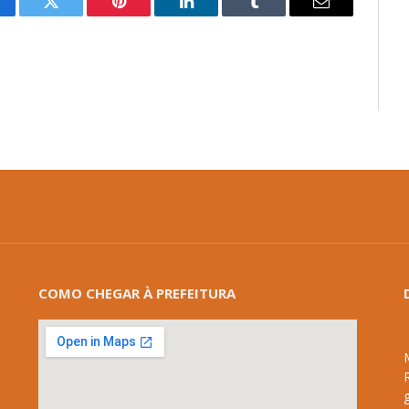
cebook
Twitter
Pinterest
LinkedIn
Tumblr
E-
mail
COMO CHEGAR À PREFEITURA