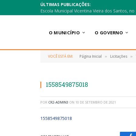
ÚLTIMAS PUBLICAÇÕES:
O MUNICÍPIO
O GOVERNO
VOCÊ ESTÁ EM:
Página Inicial
Licitações
»
»
1558549875018
POR
CR2-ADMIN3
ON
10 DE SETEMBRO DE 2021
1558549875018