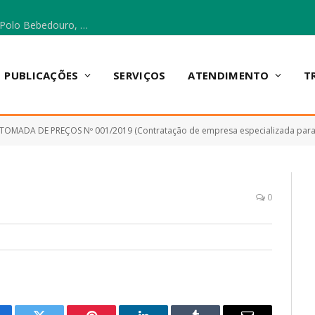
Escola Municipal Vicentina Vieira dos Santos, no Polo Bebedouro, recebeu materiais para a implantação do Cantinho da Leitura e da Sala Multidisciplinar.
PUBLICAÇÕES
SERVIÇOS
ATENDIMENTO
T
TOMADA DE PREÇOS Nº 001/2019 (Contratação de empresa especializada para execução dos serviõs de engenharia para construção 
0