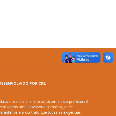
DESENVOLVIDO POR CR2
Muito mais que
criar site
ou
sistema para prefeituras
!
Realizamos uma
assessoria
completa, onde
garantimos em contrato que todas as exigências