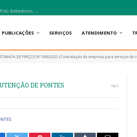
Escola Municipal Vicentina Vieira dos Santos, no Polo Bebedouro, recebeu materiais para a implantação do Cantinho da Leitura e da Sala Multidisciplinar.
PUBLICAÇÕES
SERVIÇOS
ATENDIMENTO
T
TOMADA DE PREÇOS N° 006/2023 (Contratação de empresa para serviços de reforma e manutenção
NUTENÇÃO DE PONTES
0
ONTES