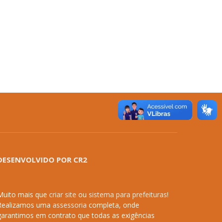
DESENVOLVIDO POR CR2
Muito mais que
criar site
ou
sistema para prefeituras
!
Realizamos uma
assessoria
completa, onde
garantimos em contrato que todas as exigências