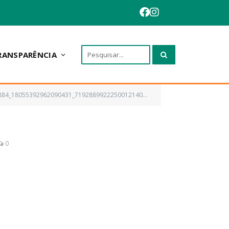
RANSPARÊNCIA
84_18055392962090431_7192889922250012140_n_1080
0