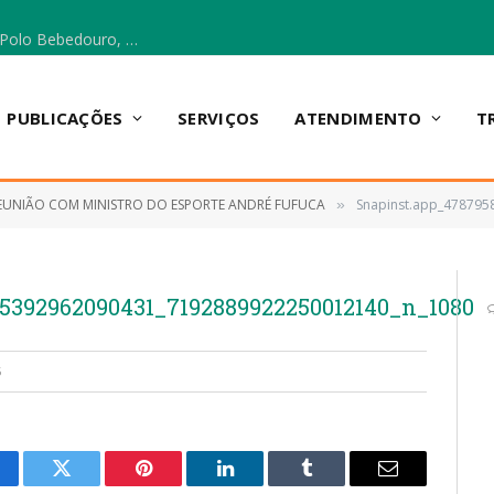
Escola Municipal Vicentina Vieira dos Santos, no Polo Bebedouro, recebeu materiais para a implantação do Cantinho da Leitura e da Sala Multidisciplinar.
PUBLICAÇÕES
SERVIÇOS
ATENDIMENTO
T
EUNIÃO COM MINISTRO DO ESPORTE ANDRÉ FUFUCA
Snapinst.app_4787958
»
5392962090431_7192889922250012140_n_1080
5
cebook
Twitter
Pinterest
LinkedIn
Tumblr
E-