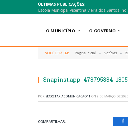
ÚLTIMAS PUBLICAÇÕES:
O MUNICÍPIO
O GOVERNO
VOCÊ ESTÁ EM:
Página Inicial
Notícias
R
»
»
Snapinst.app_478795884_1805
POR
SECRETARIACOMUNICACAO11
ON
9 DE MARÇO DE 202
COMPARTILHAR.
Fa