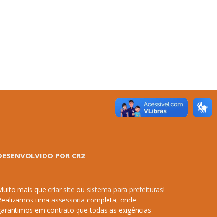
DESENVOLVIDO POR CR2
Muito mais que
criar site
ou
sistema para prefeituras
!
Realizamos uma
assessoria
completa, onde
garantimos em contrato que todas as exigências