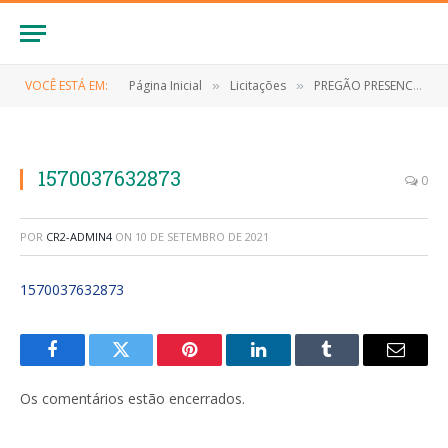
VOCÊ ESTÁ EM:
Página Inicial
Licitações
PREGÃO PRESENCIAL Nº 019/2019 ( REGISTRO DE PREÇO PARA FUTURA E EVENTUAL AQUISIÇÃ GAS LIQUEFEITO DE PETRÓLEO DE INTERESSE DA PREFEITURA MUNICIOÁS ANAPURUS – MA)
»
»
1570037632873
0
POR
CR2-ADMIN4
ON
10 DE SETEMBRO DE 2021
1570037632873
Facebook
Twitter
Pinterest
LinkedIn
Tumblr
E-
mail
Os comentários estão encerrados.