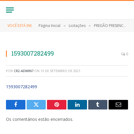
VOCÊ ESTÁ EM:
Página Inicial
Licitações
PREGÃO PRESENCIAL Nº 018/2020 (AQUISIÇÃO DE 02 AUTOMÓVEIS DA ESTRUTURAÇÃO DA REDE DE SERVIÇOS DO SISTEMA ÚNICO DE ASSISTÊNCIA SOCIAL)
»
»
1593007282499
0
POR
CR2-ADMIN7
ON
13 DE SETEMBRO DE 2021
1593007282499
Facebook
Twitter
Pinterest
LinkedIn
Tumblr
E-
mail
Os comentários estão encerrados.