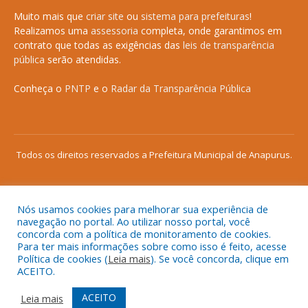
Muito mais que
criar site
ou
sistema para prefeituras
!
Realizamos uma
assessoria
completa, onde garantimos em
contrato que todas as exigências das
leis de transparência
pública
serão atendidas.
Conheça o
PNTP
e o
Radar da Transparência Pública
Todos os direitos reservados a Prefeitura Municipal de Anapurus.
Nós usamos cookies para melhorar sua experiência de
Mapa do Site
Acessar Área Administrativa
navegação no portal. Ao utilizar nosso portal, você
concorda com a política de monitoramento de cookies.
Acessar o Webmail
Para ter mais informações sobre como isso é feito, acesse
Política de cookies (
Leia mais
). Se você concorda, clique em
ACEITO.
ACEITO
Leia mais