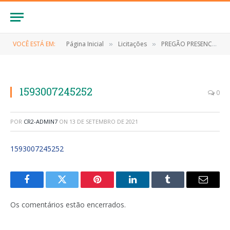
VOCÊ ESTÁ EM:
Página Inicial
Licitações
PREGÃO PRESENCIAL Nº 018/2020 (AQUISIÇÃO DE 02 AUTOMÓVEIS DA ESTRUTURAÇÃO DA REDE DE SERVIÇOS DO SISTEMA ÚNICO DE ASSISTÊNCIA SOCIAL)
»
»
1593007245252
0
POR
CR2-ADMIN7
ON
13 DE SETEMBRO DE 2021
1593007245252
Facebook
Twitter
Pinterest
LinkedIn
Tumblr
E-
mail
Os comentários estão encerrados.