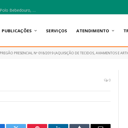
Escola Municipal Vicentina Vieira dos Santos, no Polo Bebedouro, recebeu materiais para a implantação do Cantinho da Leitura e da Sala Multidisciplinar.
PUBLICAÇÕES
SERVIÇOS
ATENDIMENTO
T
PREGÃO PRESENCIAL Nº 018/2019 (AQUISIÇÃO DE TECIDOS, AVIAMENTOS E ARTIGOS PARA CAMA, MESA E BANHO P
0