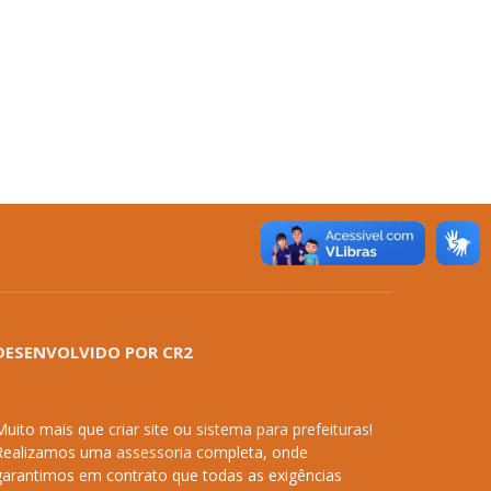
DESENVOLVIDO POR CR2
Muito mais que
criar site
ou
sistema para prefeituras
!
Realizamos uma
assessoria
completa, onde
garantimos em contrato que todas as exigências