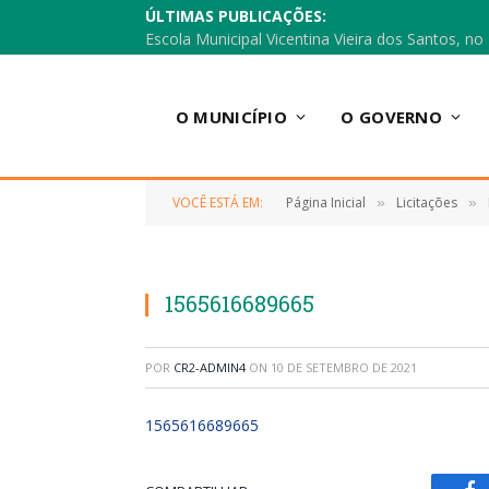
ÚLTIMAS PUBLICAÇÕES:
O MUNICÍPIO
O GOVERNO
VOCÊ ESTÁ EM:
Página Inicial
Licitações
»
»
1565616689665
POR
CR2-ADMIN4
ON
10 DE SETEMBRO DE 2021
1565616689665