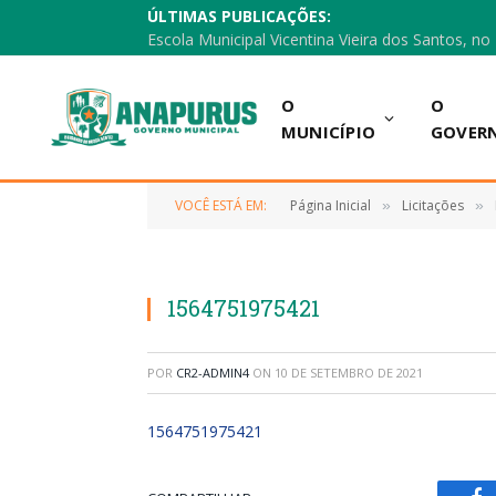
ÚLTIMAS PUBLICAÇÕES:
O
O
MUNICÍPIO
GOVER
VOCÊ ESTÁ EM:
Página Inicial
Licitações
»
»
1564751975421
POR
CR2-ADMIN4
ON
10 DE SETEMBRO DE 2021
1564751975421