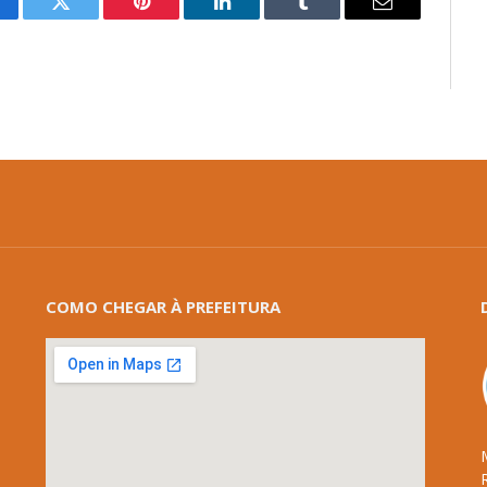
cebook
Twitter
Pinterest
LinkedIn
Tumblr
E-
mail
COMO CHEGAR À PREFEITURA