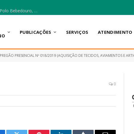
Escola Municipal Vicentina Vieira dos Santos, no Polo Bebedouro, recebeu materiais para a implantação do Cantinho da Leitura e da Sala Multidisciplinar.
PUBLICAÇÕES
SERVIÇOS
ATENDIMENTO
NO
PREGÃO PRESENCIAL Nº 018/2019 (AQUISIÇÃO DE TECIDOS, AVIAMENTOS E ARTIGOS PARA CAMA, MESA E BANHO P
0