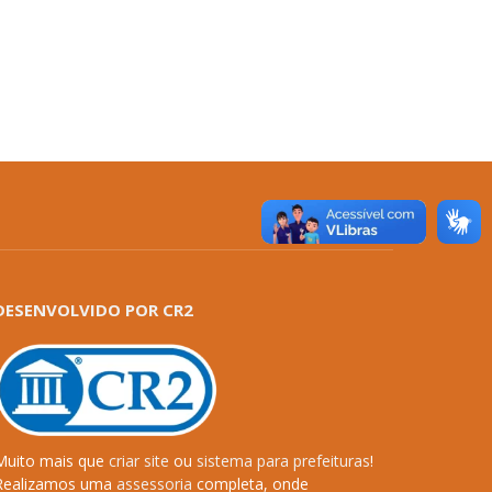
DESENVOLVIDO POR CR2
Muito mais que
criar site
ou
sistema para prefeituras
!
Realizamos uma
assessoria
completa, onde