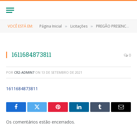
VOCÊ ESTÁ EM:
Página Inicial
Licitações
PREGÃO PRESENCIAL Nº 013/2020 (CONTRATAÇÃO DE EMPRESA PARA AQUISIÇÃO DE LANCHES E PRODUTOS DE PANIFICAÇÃO DE INTERESSE DA ADMINISTRAÇÃO PÚBLICA)
»
»
1611684873811
0
POR
CR2-ADMIN7
ON
13 DE SETEMBRO DE 2021
1611684873811
Facebook
Twitter
Pinterest
LinkedIn
Tumblr
E-
mail
Os comentários estão encerrados.