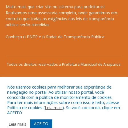
Muito mais que
criar site
ou
sistema para prefeituras
!
Realizamos uma
assessoria
completa, onde garantimos em
contrato que todas as exigências das
leis de transparência
pública
serão atendidas.
Conheça o
PNTP
e o
Radar da Transparência Pública
Todos os direitos reservados a Prefeitura Municipal de Anapurus.
Nós usamos cookies para melhorar sua experiência de
Mapa do Site
Acessar Área Administrativa
navegação no portal. Ao utilizar nosso portal, você
concorda com a política de monitoramento de cookies.
Acessar o Webmail
Para ter mais informações sobre como isso é feito, acesse
Política de cookies (
Leia mais
). Se você concorda, clique em
ACEITO.
ACEITO
Leia mais