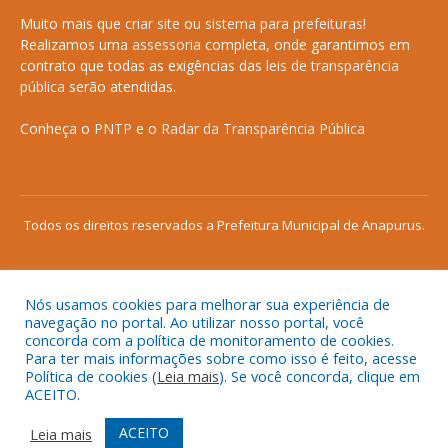
Muito mais que
criar site
ou
sistema para prefeituras
!
Realizamos uma
assessoria
completa, onde garantimos em
contrato que todas as exigências das
leis de transparência
pública
serão atendidas.
Conheça o
PNTP
e o
Radar da Transparência Pública
Todos os direitos reservados a Prefeitura Municipal de Anapurus.
Nós usamos cookies para melhorar sua experiência de
Mapa do Site
Acessar Área Administrativa
navegação no portal. Ao utilizar nosso portal, você
concorda com a política de monitoramento de cookies.
Acessar o Webmail
Para ter mais informações sobre como isso é feito, acesse
Política de cookies (
Leia mais
). Se você concorda, clique em
ACEITO.
ACEITO
Leia mais