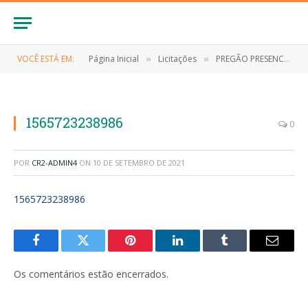
VOCÊ ESTÁ EM:
Página Inicial
Licitações
PREGÃO PRESENCIAL Nº 012/2019 (EVENTUAL CONTRATAÇÃO DE EMPRESA ESPECIALIZADA NA MANUTENÇÃO DE SISTEMAS DE ABASTECIMENTO DE AGUA NO MUNICÍPIO DE ANAPURUS/MA)
»
»
1565723238986
0
POR
CR2-ADMIN4
ON
10 DE SETEMBRO DE 2021
1565723238986
Facebook
Twitter
Pinterest
LinkedIn
Tumblr
E-
mail
Os comentários estão encerrados.