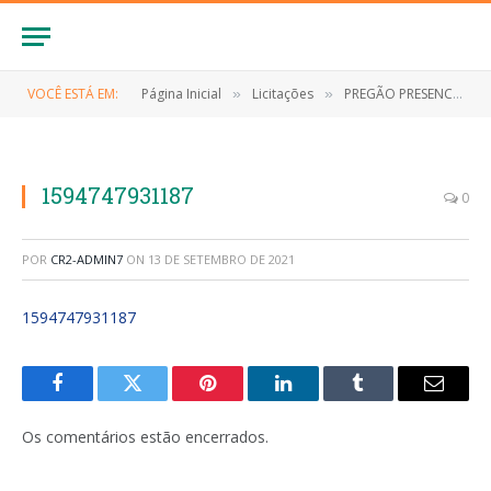
VOCÊ ESTÁ EM:
Página Inicial
Licitações
PREGÃO PRESENCIAL Nº 007/2020 (CONTRATAÇÃO DE EMPRESA PAR REALIZAÇÃO DOS SERVIÇOS DE ORGANIZAÇÃO DAS FESTIVIDADES DO CARNAVAL 2020)
»
»
1594747931187
0
POR
CR2-ADMIN7
ON
13 DE SETEMBRO DE 2021
1594747931187
Facebook
Twitter
Pinterest
LinkedIn
Tumblr
E-
mail
Os comentários estão encerrados.