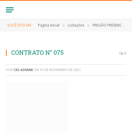
VOCÊ ESTÁ EM:
Página Inicial
Licitações
PREGÃO PRESENCIAL Nº 004/2021-SRP (EVENTUAL CONTRATAÇÃO DE EMPRESA ESPECIALIZADA NO FORNECIMENTO DE GÊNEROS ALIMENTÍCIOS PERECÍVEIS E NÃO PERECÍVEIS)
»
»
CONTRATO N° 075
0
POR
CR2-ADMIN8
ON
19 DE NOVEMBRO DE 2021