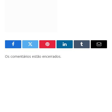
Facebook
Twitter
Pinterest
LinkedIn
Tumblr
E-
mail
Os comentários estão encerrados.