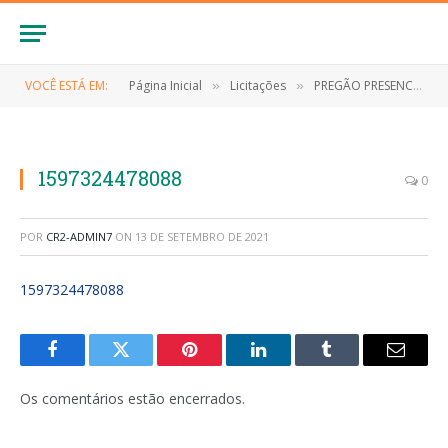
VOCÊ ESTÁ EM:
Página Inicial
Licitações
PREGÃO PRESENCIAL Nº 004/2020-SRP (FORNECIMENTO DE MEDICAMENTO, MATERIAL HOSPITALAR, MATERIAL ODONTOLOGICO E LABORATORIAL)
»
»
1597324478088
0
POR
CR2-ADMIN7
ON
13 DE SETEMBRO DE 2021
1597324478088
Facebook
Twitter
Pinterest
LinkedIn
Tumblr
E-
mail
Os comentários estão encerrados.