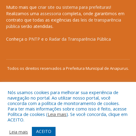
Muito mais que
criar site
ou
sistema para prefeituras
!
Realizamos uma
assessoria
completa, onde garantimos em
contrato que todas as exigências das
leis de transparência
pública
serão atendidas.
Conheça o
PNTP
e o
Radar da Transparência Pública
Todos os direitos reservados a Prefeitura Municipal de Anapurus.
Nós usamos cookies para melhorar sua experiência de
Mapa do Site
Acessar Área Administrativa
navegação no portal. Ao utilizar nosso portal, você
concorda com a política de monitoramento de cookies.
Acessar o Webmail
Para ter mais informações sobre como isso é feito, acesse
Política de cookies (
Leia mais
). Se você concorda, clique em
ACEITO.
ACEITO
Leia mais