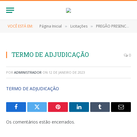
VOCÊ ESTÁ EM:
Página Inicial
Licitações
PREGÃO PRESENCIAL Nº 001/2021 (EVENTUAL CONTRATAÇÃO DE EMPRESA ESPECIALIZADA NOS SERVIÇOS DE ASSESSORIA DE NATUREZA JURÍDICA)
»
»
TERMO DE ADJUDICAÇÃO
0
POR
ADMINISTRADOR
ON
12 DE JANEIRO DE 2023
TERMO DE ADJUDICAÇÃO
Facebook
Twitter
Pinterest
LinkedIn
Tumblr
E-
mail
Os comentários estão encerrados.