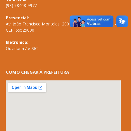
(98) 98408-9977
Presencial:
Av. João Francisco Monteles, 2001 \ Centro \ ANAPURUS – MA
CEP: 65525000
Eletrônico:
Ouvidoria
/
e-SIC
COMO CHEGAR À PREFEITURA