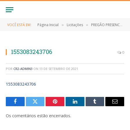
VOCÊ ESTÁ EM:
Página Inicial
Licitações
PREGÃO PRESENCIAL Nº 001/2019-SRP (Registro de preço para futura e eventual fornecimento de combustíveis para atender a Prefeitura Municipal de Anapurus e demais Secretarias)
»
»
1553083243706
0
POR
CR2-ADMIN3
ON
13 DE SETEMBRO DE 2021
1553083243706
Facebook
Twitter
Pinterest
LinkedIn
Tumblr
E-
mail
Os comentários estão encerrados.