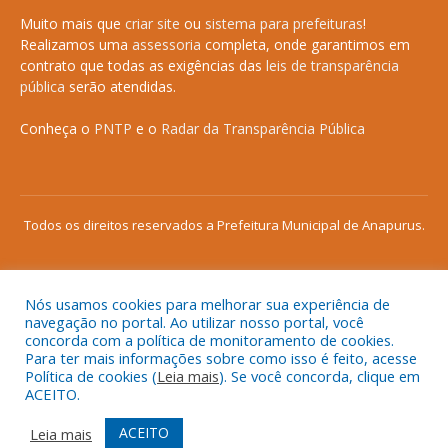
Muito mais que
criar site
ou
sistema para prefeituras
!
Realizamos uma
assessoria
completa, onde garantimos em
contrato que todas as exigências das
leis de transparência
pública
serão atendidas.
Conheça o
PNTP
e o
Radar da Transparência Pública
Todos os direitos reservados a Prefeitura Municipal de Anapurus.
Nós usamos cookies para melhorar sua experiência de
Mapa do Site
Acessar Área Administrativa
navegação no portal. Ao utilizar nosso portal, você
concorda com a política de monitoramento de cookies.
Acessar o Webmail
Para ter mais informações sobre como isso é feito, acesse
Política de cookies (
Leia mais
). Se você concorda, clique em
ACEITO.
ACEITO
Leia mais