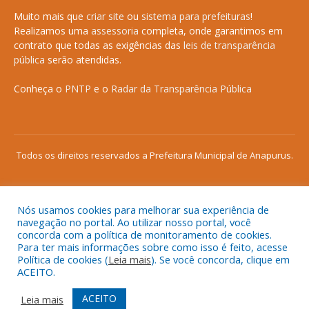
Muito mais que
criar site
ou
sistema para prefeituras
!
Realizamos uma
assessoria
completa, onde garantimos em
contrato que todas as exigências das
leis de transparência
pública
serão atendidas.
Conheça o
PNTP
e o
Radar da Transparência Pública
Todos os direitos reservados a Prefeitura Municipal de Anapurus.
Nós usamos cookies para melhorar sua experiência de
Mapa do Site
Acessar Área Administrativa
navegação no portal. Ao utilizar nosso portal, você
concorda com a política de monitoramento de cookies.
Acessar o Webmail
Para ter mais informações sobre como isso é feito, acesse
Política de cookies (
Leia mais
). Se você concorda, clique em
ACEITO.
ACEITO
Leia mais