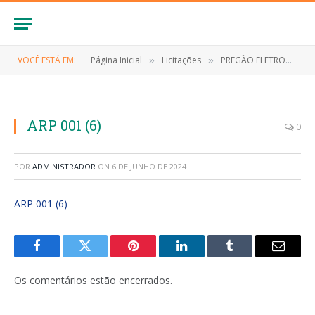
VOCÊ ESTÁ EM:
Página Inicial
Licitações
PREGÃO ELETRONICO Nº 040/2023/SRP (Eventual Contratação de empresa para registro de preços para contratação dos serviços de locação de estruturas de som, iluminação, e equipamentos diversos para eventos, assim como contratação de show artístico e cultural)
»
»
ARP 001 (6)
0
POR
ADMINISTRADOR
ON
6 DE JUNHO DE 2024
ARP 001 (6)
Facebook
Twitter
Pinterest
LinkedIn
Tumblr
E-
mail
Os comentários estão encerrados.