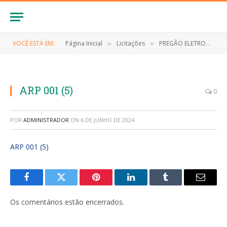
VOCÊ ESTÁ EM:
Página Inicial
Licitações
PREGÃO ELETRONICO Nº 039/2023/SRP (CONTRATAÇÃO DE EMPRESA ESPECIALIZADA PARA FORNECIMENTO DE PNEUS CALHAS E OS SERVIÇOS DE ALINHAMENTO; BALANCEAMENTO E CAMBAGEM PARA OS VEÍCULOS PERTENCENTES A SECRETARIA DE SAÚDE DO MUNICÍPIO DE ANAPURUS/MA)
»
»
ARP 001 (5)
0
POR
ADMINISTRADOR
ON
6 DE JUNHO DE 2024
ARP 001 (5)
Facebook
Twitter
Pinterest
LinkedIn
Tumblr
E-
mail
Os comentários estão encerrados.