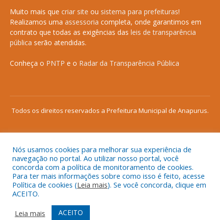
Muito mais que
criar site
ou
sistema para prefeituras
!
Realizamos uma
assessoria
completa, onde garantimos em
contrato que todas as exigências das
leis de transparência
pública
serão atendidas.
Conheça o
PNTP
e o
Radar da Transparência Pública
Todos os direitos reservados a Prefeitura Municipal de Anapurus.
Nós usamos cookies para melhorar sua experiência de
Mapa do Site
Acessar Área Administrativa
navegação no portal. Ao utilizar nosso portal, você
concorda com a política de monitoramento de cookies.
Acessar o Webmail
Para ter mais informações sobre como isso é feito, acesse
Política de cookies (
Leia mais
). Se você concorda, clique em
ACEITO.
ACEITO
Leia mais