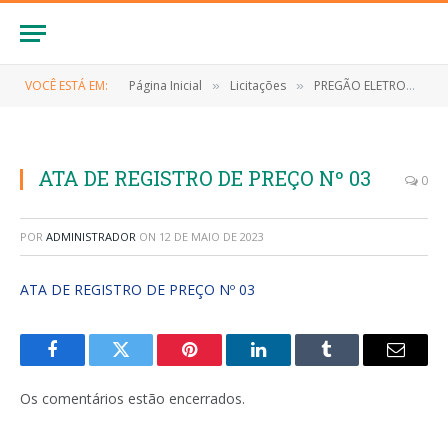
VOCÊ ESTÁ EM:
Página Inicial
Licitações
PREGÃO ELETRONICO Nº 038/2022 (CONTRATAÇÃO DE EMPRESA ESPECIALIZADA PARA O FORNECIMENTO DE MATERIAIS DE LIMPEZA E HIGIENE PESSOAL PARA ATENDER AS NECESSIDADES, DA SECRETARIA MUNICIPAL DE EDUCAÇÃO DO MUNICÍPIO DE ANAPURUS/MA)
»
»
ATA DE REGISTRO DE PREÇO Nº 03
0
POR
ADMINISTRADOR
ON
12 DE MAIO DE 2023
ATA DE REGISTRO DE PREÇO Nº 03
Facebook
Twitter
Pinterest
LinkedIn
Tumblr
E-
mail
Os comentários estão encerrados.