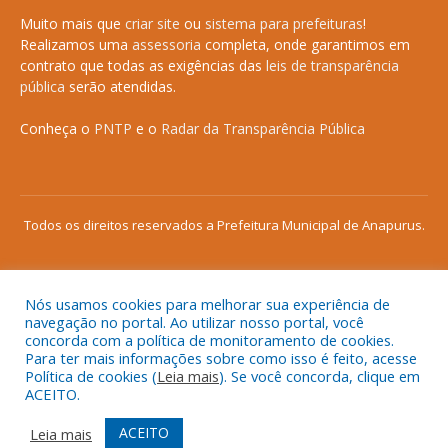
Muito mais que
criar site
ou
sistema para prefeituras
!
Realizamos uma
assessoria
completa, onde garantimos em
contrato que todas as exigências das
leis de transparência
pública
serão atendidas.
Conheça o
PNTP
e o
Radar da Transparência Pública
Todos os direitos reservados a Prefeitura Municipal de Anapurus.
Nós usamos cookies para melhorar sua experiência de
Mapa do Site
Acessar Área Administrativa
navegação no portal. Ao utilizar nosso portal, você
concorda com a política de monitoramento de cookies.
Acessar o Webmail
Para ter mais informações sobre como isso é feito, acesse
Política de cookies (
Leia mais
). Se você concorda, clique em
ACEITO.
ACEITO
Leia mais