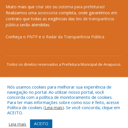
Muito mais que
criar site
ou
sistema para prefeituras
!
Realizamos uma
assessoria
completa, onde garantimos em
contrato que todas as exigências das
leis de transparência
pública
serão atendidas.
Conheça o
PNTP
e o
Radar da Transparência Pública
Todos os direitos reservados a Prefeitura Municipal de Anapurus.
Nós usamos cookies para melhorar sua experiência de
Mapa do Site
Acessar Área Administrativa
navegação no portal. Ao utilizar nosso portal, você
concorda com a política de monitoramento de cookies.
Acessar o Webmail
Para ter mais informações sobre como isso é feito, acesse
Política de cookies (
Leia mais
). Se você concorda, clique em
ACEITO.
ACEITO
Leia mais