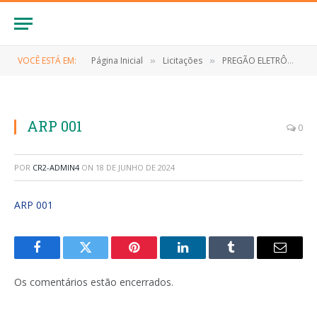
VOCÊ ESTÁ EM:
Página Inicial
Licitações
PREGÃO ELETRÔNICO Nº 037/2023 (FORMAÇÃO DE REGISTRO DE PREÇOS PARA FUTURA E EVENTUAL CONTRATAÇÃO DE EMPRESA ESPECIALIZADA EM SERVIÇOS DE EXAMES DE MAMOGRAFIA DIGITAL BILATERAL A SEREM REALIZADOS EM UNIDADE MÓVEL)
»
»
ARP 001
0
POR
CR2-ADMIN4
ON
18 DE JUNHO DE 2024
ARP 001
Facebook
Twitter
Pinterest
LinkedIn
Tumblr
E-
mail
Os comentários estão encerrados.