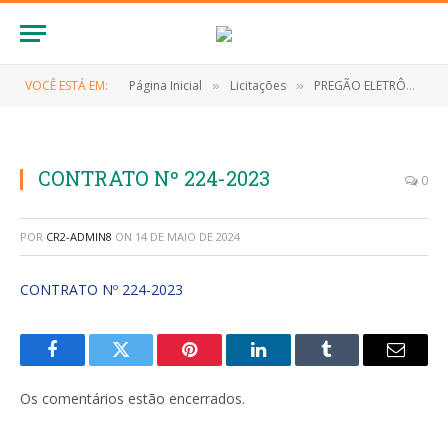
VOCÊ ESTÁ EM:
Página Inicial
Licitações
PREGÃO ELETRÔNICO Nº 035/2023 (CONTRATAÇÃO DE PESSOA JURÍDICA PARA A PRESTAÇÃO DE SERVIÇOS DE ULTRASSONOGRAFIA, PARA ATENDER AS NECESSIDADES DA SECRETARIA DE SAÚDE DO MUNICÍPIO DE ANAPURUS/MA)
»
»
CONTRATO Nº 224-2023
0
POR
CR2-ADMIN8
ON
14 DE MAIO DE 2024
CONTRATO Nº 224-2023
Facebook
Twitter
Pinterest
LinkedIn
Tumblr
E-
mail
Os comentários estão encerrados.