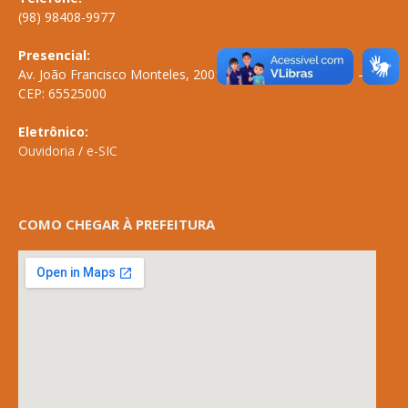
(98) 98408-9977
Presencial:
Av. João Francisco Monteles, 2001 \ Centro \ ANAPURUS – MA
CEP: 65525000
Eletrônico:
Ouvidoria
/
e-SIC
COMO CHEGAR À PREFEITURA