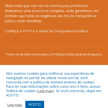
Muito mais que
criar site
ou
sistema para prefeituras
!
Realizamos uma
assessoria
completa, onde garantimos em
contrato que todas as exigências das
leis de transparência
pública
serão atendidas.
Conheça o
PNTP
e o
Radar da Transparência Pública
Todos os direitos reservados a Prefeitura Municipal de Anapurus.
Nós usamos cookies para melhorar sua experiência de
Mapa do Site
Acessar Área Administrativa
navegação no portal. Ao utilizar nosso portal, você
concorda com a política de monitoramento de cookies.
Acessar o Webmail
Para ter mais informações sobre como isso é feito, acesse
Política de cookies (
Leia mais
). Se você concorda, clique em
ACEITO.
ACEITO
Leia mais