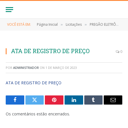
VOCÊ ESTÁ EM:
Página Inicial
Licitações
PREGÃO ELETRÔNICO Nº 034/2022-SRP (CONTRATAÇÃO DE EMPRESA PARA PRESTAÇÃO DE SERVIÇOS DE DEDETIZAÇÃO, DESCUPINIZAÇÃO, DESRATIZAÇÃO E LIMPEZA DE FOSSAS DOS PRÉDIOS PRÓPRIOS E OU ALUGADOS DA SECRETARIA MUNICIPAL DE EDUCAÇÃO DO MUNICÍPIO DE ANAPURUS/MA)
»
»
ATA DE REGISTRO DE PREÇO
0
POR
ADMINISTRADOR
ON
1 DE MARÇO DE 2023
ATA DE REGISTRO DE PREÇO
Facebook
Twitter
Pinterest
LinkedIn
Tumblr
E-
mail
Os comentários estão encerrados.