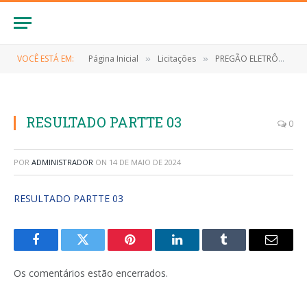
VOCÊ ESTÁ EM:
Página Inicial
Licitações
PREGÃO ELETRÔNICO Nº 032/2023/SRP (CONTRATAÇÃO DE EMPRESA PARA AQUISIÇÃO DE SUPRIMENTOS, EQUIPAMENTOS E ELETRÔNICOS DE INFORMÁTICA, PARA ATENDER AS NECESSIDADES SECRETARIA MUNICIPAL DE SAÚDE DO MUNICÍPIO DE ANAPURUS/MA)
»
»
RESULTADO PARTTE 03
0
POR
ADMINISTRADOR
ON
14 DE MAIO DE 2024
RESULTADO PARTTE 03
Facebook
Twitter
Pinterest
LinkedIn
Tumblr
E-
mail
Os comentários estão encerrados.