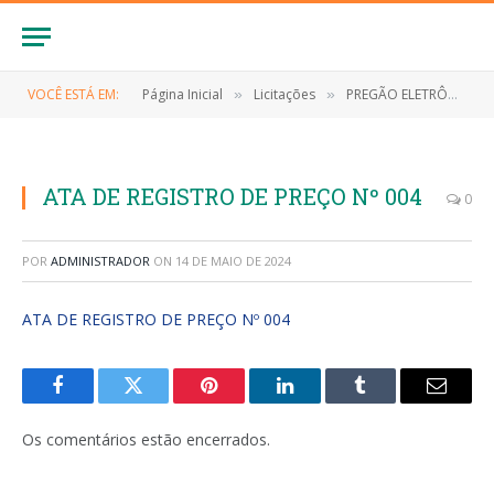
VOCÊ ESTÁ EM:
Página Inicial
Licitações
PREGÃO ELETRÔNICO Nº 032/2023/SRP (CONTRATAÇÃO DE EMPRESA PARA AQUISIÇÃO DE SUPRIMENTOS, EQUIPAMENTOS E ELETRÔNICOS DE INFORMÁTICA, PARA ATENDER AS NECESSIDADES SECRETARIA MUNICIPAL DE SAÚDE DO MUNICÍPIO DE ANAPURUS/MA)
»
»
ATA DE REGISTRO DE PREÇO Nº 004
0
POR
ADMINISTRADOR
ON
14 DE MAIO DE 2024
ATA DE REGISTRO DE PREÇO Nº 004
Facebook
Twitter
Pinterest
LinkedIn
Tumblr
E-
mail
Os comentários estão encerrados.