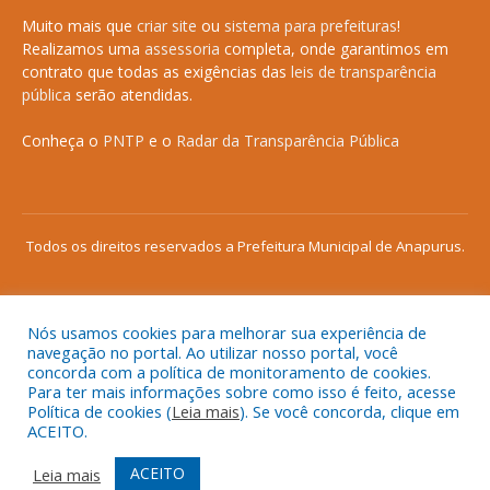
Muito mais que
criar site
ou
sistema para prefeituras
!
Realizamos uma
assessoria
completa, onde garantimos em
contrato que todas as exigências das
leis de transparência
pública
serão atendidas.
Conheça o
PNTP
e o
Radar da Transparência Pública
Todos os direitos reservados a Prefeitura Municipal de Anapurus.
Nós usamos cookies para melhorar sua experiência de
Mapa do Site
Acessar Área Administrativa
navegação no portal. Ao utilizar nosso portal, você
concorda com a política de monitoramento de cookies.
Acessar o Webmail
Para ter mais informações sobre como isso é feito, acesse
Política de cookies (
Leia mais
). Se você concorda, clique em
ACEITO.
ACEITO
Leia mais