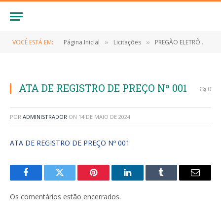
VOCÊ ESTÁ EM:
Página Inicial
Licitações
PREGÃO ELETRÔNICO Nº 032/2023/SRP (CONTRATAÇÃO DE EMPRESA PARA AQUISIÇÃO DE SUPRIMENTOS, EQUIPAMENTOS E ELETRÔNICOS DE INFORMÁTICA, PARA ATENDER AS NECESSIDADES SECRETARIA MUNICIPAL DE SAÚDE DO MUNICÍPIO DE ANAPURUS/MA)
»
»
ATA DE REGISTRO DE PREÇO Nº 001
0
POR
ADMINISTRADOR
ON
14 DE MAIO DE 2024
ATA DE REGISTRO DE PREÇO Nº 001
Facebook
Twitter
Pinterest
LinkedIn
Tumblr
E-
mail
Os comentários estão encerrados.