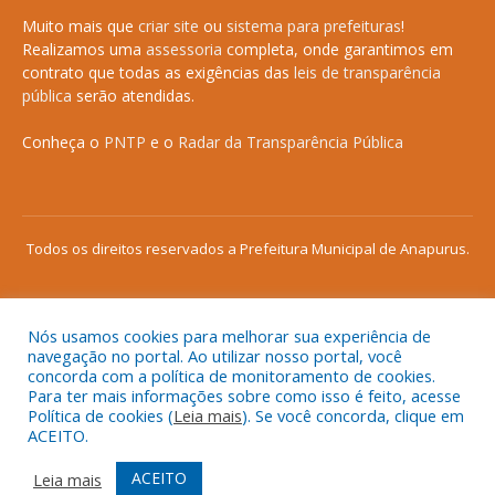
Muito mais que
criar site
ou
sistema para prefeituras
!
Realizamos uma
assessoria
completa, onde garantimos em
contrato que todas as exigências das
leis de transparência
pública
serão atendidas.
Conheça o
PNTP
e o
Radar da Transparência Pública
Todos os direitos reservados a Prefeitura Municipal de Anapurus.
Nós usamos cookies para melhorar sua experiência de
Mapa do Site
Acessar Área Administrativa
navegação no portal. Ao utilizar nosso portal, você
concorda com a política de monitoramento de cookies.
Acessar o Webmail
Para ter mais informações sobre como isso é feito, acesse
Política de cookies (
Leia mais
). Se você concorda, clique em
ACEITO.
ACEITO
Leia mais