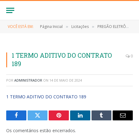
VOCÊ ESTÁ EM:
Página Inicial
Licitações
PREGÃO ELETRÔNICO Nº 032/2023/SRP (CONTRATAÇÃO DE EMPRESA PARA AQUISIÇÃO DE SUPRIMENTOS, EQUIPAMENTOS E ELETRÔNICOS DE INFORMÁTICA, PARA ATENDER AS NECESSIDADES SECRETARIA MUNICIPAL DE SAÚDE DO MUNICÍPIO DE ANAPURUS/MA)
»
»
1 TERMO ADITIVO DO CONTRATO
0
189
POR
ADMINISTRADOR
ON
14 DE MAIO DE 2024
1 TERMO ADITIVO DO CONTRATO 189
Facebook
Twitter
Pinterest
LinkedIn
Tumblr
E-
mail
Os comentários estão encerrados.