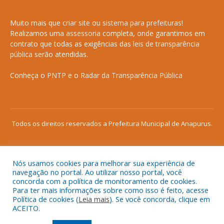
Muito mais que
criar site
ou
sistema para prefeituras
!
Realizamos uma
assessoria
completa, onde garantimos em
contrato que todas as exigências das
leis de transparência
pública
serão atendidas.
Conheça o
PNTP
e o
Radar da Transparência Pública
Todos os direitos reservados a Prefeitura Municipal de Anapurus.
Nós usamos cookies para melhorar sua experiência de
Mapa do Site
Acessar Área Administrativa
navegação no portal. Ao utilizar nosso portal, você
concorda com a política de monitoramento de cookies.
Acessar o Webmail
Para ter mais informações sobre como isso é feito, acesse
Política de cookies (
Leia mais
). Se você concorda, clique em
ACEITO.