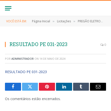
VOCÊ ESTÁ EM:
Página Inicial
Licitações
PREGÃO ELETRONICO Nº 031/2023/SRP (CONTRATAÇÃO DE EMPRESA ESPECIALIZADA PARA FORNECIMENTO DE GENEROS ALIMENTICIOS DA MERENDA ESCOLAR)
»
»
RESULTADO PE 031-2023
0
POR
ADMINISTRADOR
ON
14 DE MAIO DE 2024
RESULTADO PE 031-2023
Facebook
Twitter
Pinterest
LinkedIn
Tumblr
E-
mail
Os comentários estão encerrados.