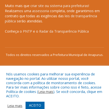
Muito mais que
criar site
ou
sistema para prefeituras
!
Realizamos uma
assessoria
completa, onde garantimos em
contrato que todas as exigências das
leis de transparência
pública
serão atendidas.
Conheça o
PNTP
e o
Radar da Transparência Pública
Todos os direitos reservados a Prefeitura Municipal de Anapurus.
Nós usamos cookies para melhorar sua experiência de
Mapa do Site
Acessar Área Administrativa
navegação no portal. Ao utilizar nosso portal, você
concorda com a política de monitoramento de cookies.
Acessar o Webmail
Para ter mais informações sobre como isso é feito, acesse
Política de cookies (
Leia mais
). Se você concorda, clique em
ACEITO.
ACEITO
Leia mais