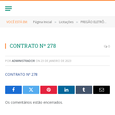
VOCÊ ESTÁ EM:
Página Inicial
Licitações
PREGÃO ELETRÔNICO Nº 029/2022 (Eventual contratação de empresa especializada para fornecimento de material de expediente de interesse da Secretaria Municipal de Educação do Município de Anapurus/MA)
»
»
CONTRATO Nº 278
0
POR
ADMINISTRADOR
ON
23 DE JANEIRO DE 2023
CONTRATO Nº 278
Facebook
Twitter
Pinterest
LinkedIn
Tumblr
E-
mail
Os comentários estão encerrados.