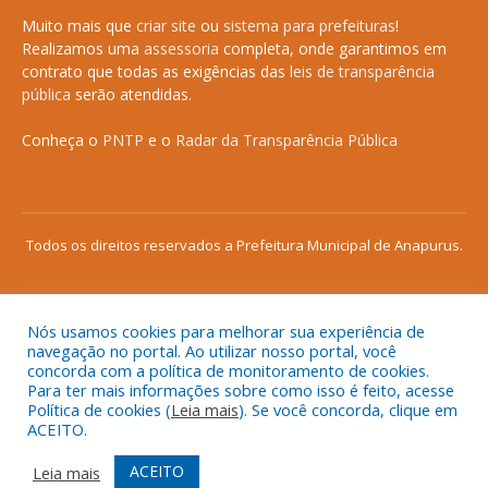
Muito mais que
criar site
ou
sistema para prefeituras
!
Realizamos uma
assessoria
completa, onde garantimos em
contrato que todas as exigências das
leis de transparência
pública
serão atendidas.
Conheça o
PNTP
e o
Radar da Transparência Pública
Todos os direitos reservados a Prefeitura Municipal de Anapurus.
Nós usamos cookies para melhorar sua experiência de
Mapa do Site
Acessar Área Administrativa
navegação no portal. Ao utilizar nosso portal, você
concorda com a política de monitoramento de cookies.
Acessar o Webmail
Para ter mais informações sobre como isso é feito, acesse
Política de cookies (
Leia mais
). Se você concorda, clique em
ACEITO.
ACEITO
Leia mais