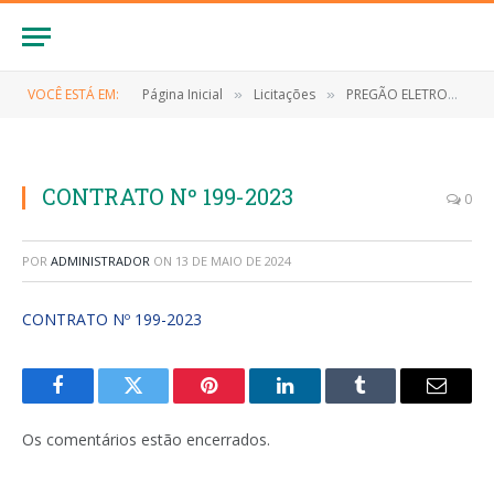
VOCÊ ESTÁ EM:
Página Inicial
Licitações
PREGÃO ELETRONICO Nº 025/2023/SRP (Contratação de empresa especializada para fornecimento de materiais de consumo (expediente))
»
»
CONTRATO Nº 199-2023
0
POR
ADMINISTRADOR
ON
13 DE MAIO DE 2024
CONTRATO Nº 199-2023
Facebook
Twitter
Pinterest
LinkedIn
Tumblr
E-
mail
Os comentários estão encerrados.