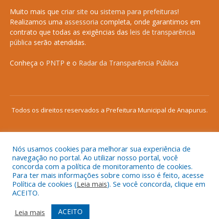
Muito mais que
criar site
ou
sistema para prefeituras
!
Realizamos uma
assessoria
completa, onde garantimos em
contrato que todas as exigências das
leis de transparência
pública
serão atendidas.
Conheça o
PNTP
e o
Radar da Transparência Pública
Todos os direitos reservados a Prefeitura Municipal de Anapurus.
Nós usamos cookies para melhorar sua experiência de
Mapa do Site
Acessar Área Administrativa
navegação no portal. Ao utilizar nosso portal, você
concorda com a política de monitoramento de cookies.
Acessar o Webmail
Para ter mais informações sobre como isso é feito, acesse
Política de cookies (
Leia mais
). Se você concorda, clique em
ACEITO.
ACEITO
Leia mais