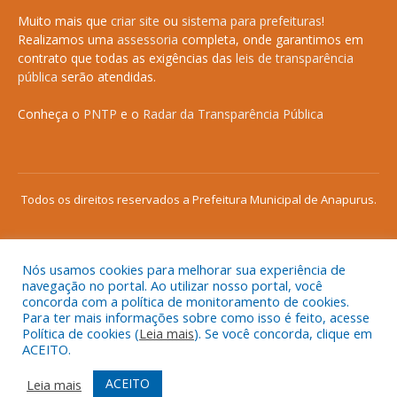
Muito mais que
criar site
ou
sistema para prefeituras
!
Realizamos uma
assessoria
completa, onde garantimos em
contrato que todas as exigências das
leis de transparência
pública
serão atendidas.
Conheça o
PNTP
e o
Radar da Transparência Pública
Todos os direitos reservados a Prefeitura Municipal de Anapurus.
Nós usamos cookies para melhorar sua experiência de
Mapa do Site
Acessar Área Administrativa
navegação no portal. Ao utilizar nosso portal, você
concorda com a política de monitoramento de cookies.
Acessar o Webmail
Para ter mais informações sobre como isso é feito, acesse
Política de cookies (
Leia mais
). Se você concorda, clique em
ACEITO.
ACEITO
Leia mais