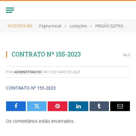
VOCÊ ESTÁ EM:
Página Inicial
Licitações
PREGÃO ELETRONICO Nº 025/2023/SRP (Contratação de empresa especializada para fornecimento de materiais de consumo (expediente))
»
»
CONTRATO Nº 155-2023
0
POR
ADMINISTRADOR
ON
13 DE MAIO DE 2024
CONTRATO Nº 155-2023
Facebook
Twitter
Pinterest
LinkedIn
Tumblr
E-
mail
Os comentários estão encerrados.