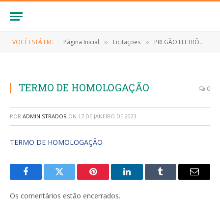
VOCÊ ESTÁ EM:
Página Inicial
Licitações
PREGÃO ELETRÔNICO Nº 022/2022 (Contratações de Empresa especializada para desenvolver o projeto viva o são João de todos nós da cidade de Anapurus/MA)
»
»
TERMO DE HOMOLOGAÇÃO
0
POR
ADMINISTRADOR
ON
17 DE JANEIRO DE 2023
TERMO DE HOMOLOGAÇÃO
Facebook
Twitter
Pinterest
LinkedIn
Tumblr
E-
mail
Os comentários estão encerrados.