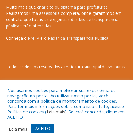
Muito mais que
criar site
ou
sistema para prefeituras
!
Realizamos uma
assessoria
completa, onde garantimos em
contrato que todas as exigências das
leis de transparência
pública
serão atendidas.
Conheça o
PNTP
e o
Radar da Transparência Pública
Todos os direitos reservados a Prefeitura Municipal de Anapurus.
Nós usamos cookies para melhorar sua experiência de
Mapa do Site
Acessar Área Administrativa
navegação no portal. Ao utilizar nosso portal, você
concorda com a política de monitoramento de cookies.
Acessar o Webmail
Para ter mais informações sobre como isso é feito, acesse
Política de cookies (
Leia mais
). Se você concorda, clique em
ACEITO.
ACEITO
Leia mais